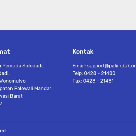
mat
Kontak
n Pemuda Sidodadi,
Email:
support@pafiinduk.o
dadi,
Telp: 0428 - 21480
 Wonomulyo
Fax: 0428 - 21481
paten Polewali Mandar
wesi Barat
2
ved