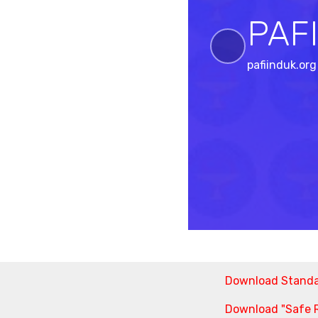
PAF
Previou
pafiinduk.org
Download Stand
Download "Safe R