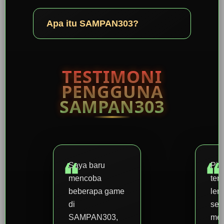
Apa itu SAMPAN303?
TESTIMONI
PENGGUNA
SAMPAN303
Saya baru
Pil
mencoba
ter
beberapa game
len
di
seh
SAMPAN303,
me