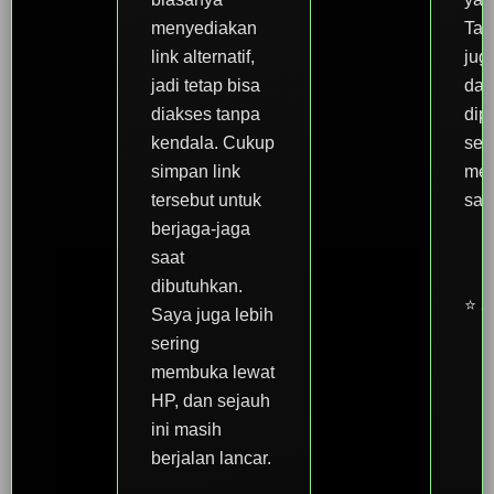
menyediakan
Tam
link alternatif,
jug
jadi tetap bisa
dan
diakses tanpa
dip
kendala. Cukup
seh
simpan link
me
tersebut untuk
saa
berjaga-jaga
saat
dibutuhkan.
⭐ 5
Saya juga lebih
sering
membuka lewat
HP, dan sejauh
ini masih
berjalan lancar.