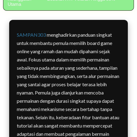
Utama
SAMPAN303
menghadirkan panduan singkat
untuk membantu pemula memilih board game
online yang ramah dan mudah dipahami sejak
awal. Fokus utama dalam memilih permainan
sebaiknya pada aturan yang sederhana, tampilan
yang tidak membingungkan, serta alur permainan
yang santai agar proses belajar terasa lebih
nyaman. Pemula juga dianjurkan mencoba
permainan dengan durasi singkat supaya dapat
memahami mekanisme secara bertahap tanpa
tekanan. Selain itu, keberadaan fitur bantuan atau
tutorial akan sangat membantu mempercepat
adaptasi dan membuat pengalaman bermain