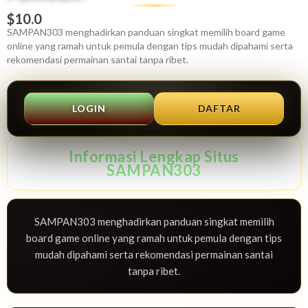
$10.0
SAMPAN303 menghadirkan panduan singkat memilih board game
online yang ramah untuk pemula dengan tips mudah dipahami serta
rekomendasi permainan santai tanpa ribet.
LOGIN
DAFTAR
Informasi Lengkap Situs
SAMPAN303
SAMPAN303 menghadirkan panduan singkat memilih
board game online yang ramah untuk pemula dengan tips
mudah dipahami serta rekomendasi permainan santai
tanpa ribet.