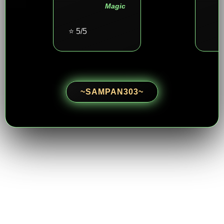
Magic
⭐ 5/5
~SAMPAN303~